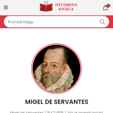
0
MIGEL DE SERVANTES
Migel de Servantes ( 1547-1616 ), bio je španski prozni