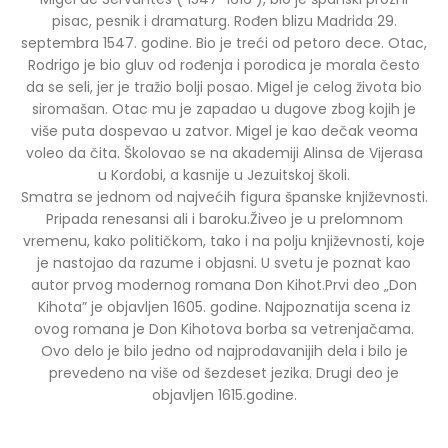
pisac, pesnik i dramaturg. Rođen blizu Madrida 29.
septembra 1547. godine. Bio je treći od petoro dece. Otac,
Rodrigo je bio gluv od rođenja i porodica je morala često
da se seli, jer je tražio bolji posao. Migel je celog života bio
siromašan. Otac mu je zapadao u dugove zbog kojih je
više puta dospevao u zatvor. Migel je kao dečak veoma
voleo da čita. Školovao se na akademiji Alinsa de Vijerasa
u Kordobi, a kasnije u Jezuitskoj školi.
Smatra se jednom od najvećih figura španske književnosti.
Pripada renesansi ali i baroku.Živeo je u prelomnom
vremenu, kako političkom, tako i na polju književnosti, koje
je nastojao da razume i objasni. U svetu je poznat kao
autor prvog modernog romana Don Kihot.Prvi deo „Don
Kihota” je objavljen 1605. godine. Najpoznatija scena iz
ovog romana je Don Kihotova borba sa vetrenjačama.
Ovo delo je bilo jedno od najprodavanijih dela i bilo je
prevedeno na više od šezdeset jezika. Drugi deo je
objavljen 1615.godine.