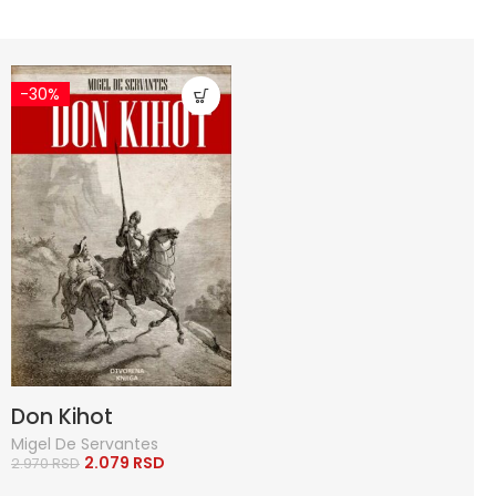
-30%
Don Kihot
Migel De Servantes
2.079
RSD
2.970
RSD