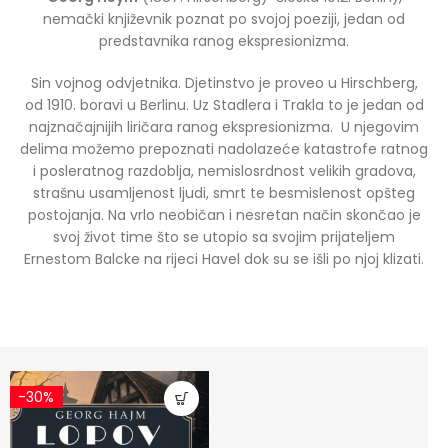
nemački književnik poznat po svojoj poeziji, jedan od
predstavnika ranog ekspresionizma.
Sin vojnog odvjetnika. Djetinstvo je proveo u Hirschberg,
od 1910. boravi u Berlinu. Uz Stadlera i Trakla to je jedan od
najznačajnijih liričara ranog ekspresionizma. U njegovim
delima možemo prepoznati nadolazeće katastrofe ratnog
i posleratnog razdoblja, nemislosrdnost velikih gradova,
strašnu usamljenost ljudi, smrt te besmislenost opšteg
postojanja. Na vrlo neobičan i nesretan način skončao je
svoj život time što se utopio sa svojim prijateljem
Ernestom Balcke na rijeci Havel dok su se išli po njoj klizati.
-30%