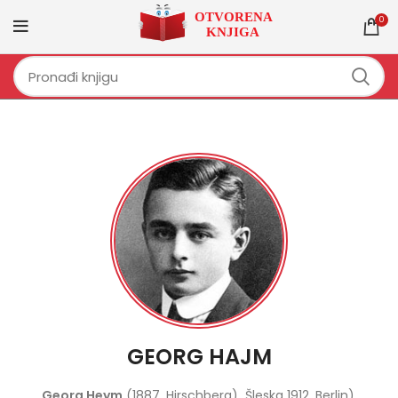
0
GEORG HAJM
Georg Heym
(1887. Hirschberg) Šleska 1912. Berlin),