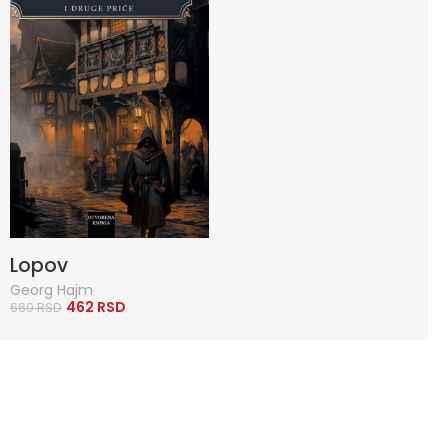
Lopov
Georg Hajm
462
RSD
660
RSD