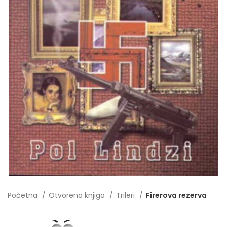
Početna
Otvorena knjiga
Trileri
Firerova rezerva