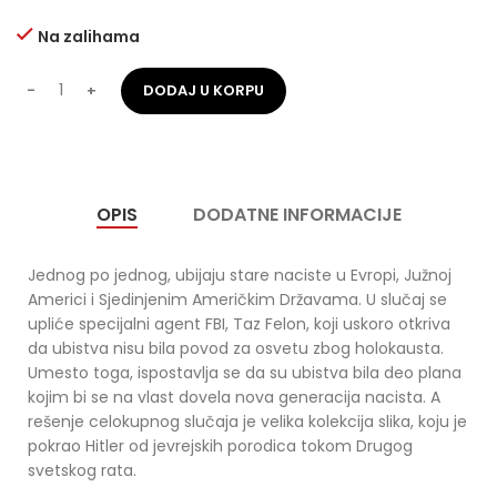
Na zalihama
DODAJ U KORPU
OPIS
DODATNE INFORMACIJE
Jednog po jednog, ubijaju stare naciste u Evropi, Južnoj
Americi i Sjedinjenim Američkim Državama. U slučaj se
upliće specijalni agent FBI, Taz Felon, koji uskoro otkriva
da ubistva nisu bila povod za osvetu zbog holokausta.
Umesto toga, ispostavlja se da su ubistva bila deo plana
kojim bi se na vlast dovela nova generacija nacista. A
rešenje celokupnog slučaja je velika kolekcija slika, koju je
pokrao Hitler od jevrejskih porodica tokom Drugog
svetskog rata.