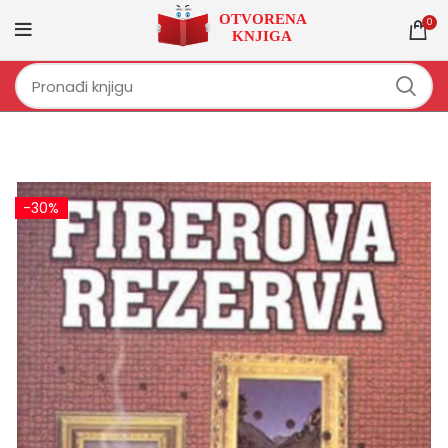
0
-30%