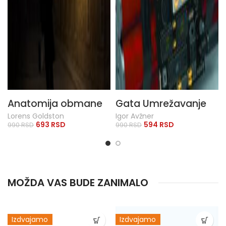
Anatomija obmane
Gata Umrežavanje
Lorens Goldston
Igor Avžner
693
RSD
594
RSD
990
RSD
990
RSD
MOŽDA VAS BUDE ZANIMALO
Izdvajamo
Izdvajamo
AKCIJA