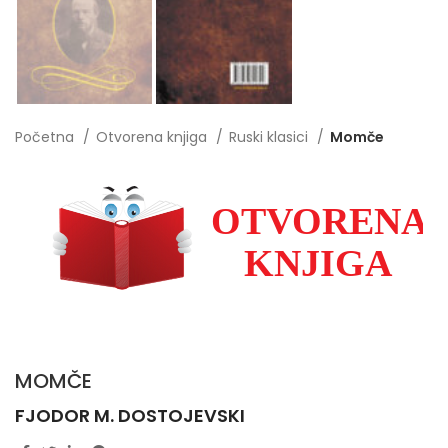
Početna
Otvorena knjiga
Ruski klasici
Momče
MOMČE
FJODOR M. DOSTOJEVSKI