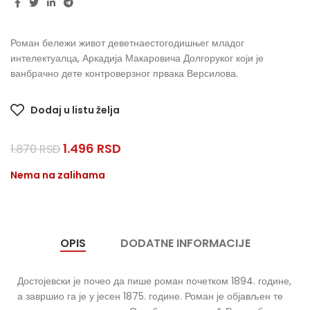
Роман бележи живот деветнаестогодишњег младог
интелектуалца, Аркадија Макаровича Долгоруког који је
ванбрачно дете контроверзног првака Версилова.
Dodaj u listu želja
1.496
RSD
1.870
RSD
Nema na zalihama
OPIS
DODATNE INFORMACIJE
Достојевски је почео да пише роман почетком 1894. године,
а завршио га је у јесен 1875. године. Роман је објављен те