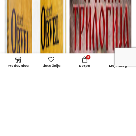
0
Prodavnica
Lista želja
Korpa
Moj nalog