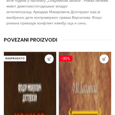
исте године у часопису „Отаџбински записи“. Роман бележи
живот деветнаестогодишњег младог
интелектуалца, Аркадија Макаровича Долгоруког који је
ванбрачно дете контроверзног првака Версилова. Фокус
романа приказује конфликт између оца и сина..
POVEZANI PROIZVODI
-30%
RASPRODATO