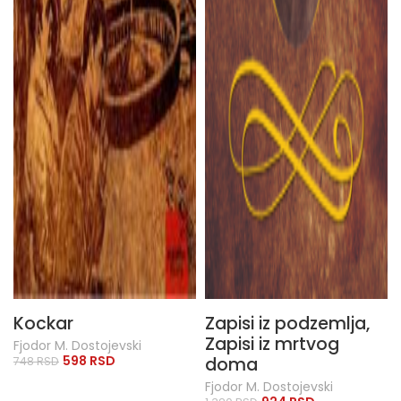
Kockar
Zapisi iz podzemlja,
Zapisi iz mrtvog
Fjodor M. Dostojevski
598
RSD
doma
748
RSD
Fjodor M. Dostojevski