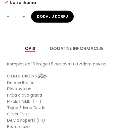
Na zalihama
DODAJ U KORPU
OPIS
DODATNE INFORMACIJE
Komplet od 10 knjiga (8 naslova) u tvrdom povezu:
𝐂̌𝐀𝐑𝐋𝐒 𝐃𝐈𝐊𝐄𝐍𝐒
Duhovi Božića
Pikvikov klub
Priča o dva grada
Nikolas Niklbi (I-II)
Tajna Edvina Druda
Oliver Tvist
Dejvid Koperfil (I-II)
Bez prolaza