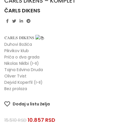
ČARLS DIKENS – KOMPLET
ČARLS DIKENS
𝐂̌𝐀𝐑𝐋𝐒 𝐃𝐈𝐊𝐄𝐍𝐒
Duhovi Božića
Pikvikov klub
Priča o dva grada
Nikolas Niklbi (I-II)
Tajna Edvina Druda
Oliver Tvist
Dejvid Koperfil (I-II)
Bez prolaza
Dodaj u listu želja
10.857
RSD
15.510
RSD