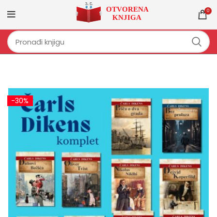
0
-30%