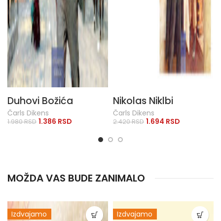
Duhovi Božića
Nikolas Niklbi
Čarls Dikens
Čarls Dikens
1.386
RSD
1.694
RSD
1.980
RSD
2.420
RSD
MOŽDA VAS BUDE ZANIMALO
Izdvajamo
Izdvajamo
AKCIJA