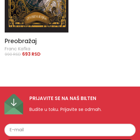
Preobražaj
Franc Kafka
693
RSD
990
RSD
PRIJAVITE SE NA NAŠ BILTEN
Budite u toku. Prijavite se odmah.