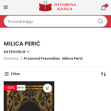
0
MILICA PERIĆ
KATEGORIJE
Početna
Proizvod Prevodilac
Milica Perić
Filter
-30%
RASPRODATO